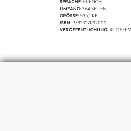
SPRACHE:
FRENCH
UMFANG:
364
SEITEN
GRÖSSE:
535,1 KB
ISBN:
9782322092000
VERÖFFENTLICHUNG:
10. DEZE