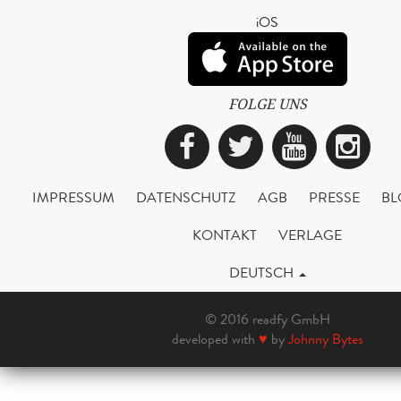
iOS
FOLGE UNS
Facebook
Twitter
YouTub
Ins
IMPRESSUM
DATENSCHUTZ
AGB
PRESSE
BL
KONTAKT
VERLAGE
DEUTSCH
© 2016 readfy GmbH
developed with
♥
by
Johnny Bytes