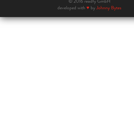
© 2016 readfy GmbH
developed with
♥
by
Johnny Bytes