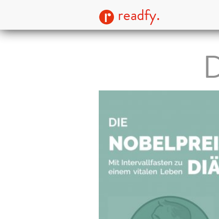
readfy.
D