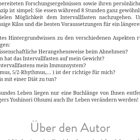
bereiteten Forschungsergebnissen sowie ihren persönlic
inzip ist simpel: Sie essen während 8 Stunden ganz gewöhn
ielen Möglichkeit dem Intervallfasten nachzugehen. U
ge Kilos und die besten Voraussetzungen für ein längeres
eites Hintergrundwissen zu den verschiedenen Aspekten r
agen:
 wissenschaftliche Herangehensweise beim Abnehmen?
n hat das Intervallfasten auf mein Gewicht?
 Intervallfastens mein Immunsystem?
us, 5/2-Rhythmus,... ) ist der richtige für mich?
s mit einer Diät zu tun?
undes Leben liegen nur eine Buchlänge von Ihnen entfer
ägers Yoshinori Ohsumi auch Ihr Leben verändern werden!
Über den Autor