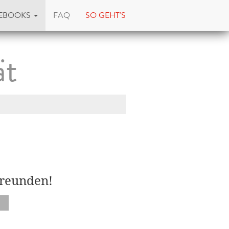
EBOOKS
FAQ
SO GEHT'S
ät
Freunden!