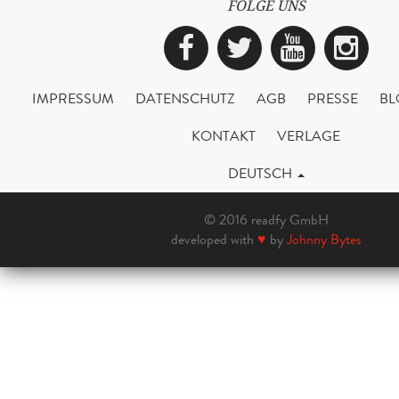
FOLGE UNS
Facebook
Twitter
YouTub
Ins
IMPRESSUM
DATENSCHUTZ
AGB
PRESSE
BL
KONTAKT
VERLAGE
DEUTSCH
© 2016 readfy GmbH
developed with
♥
by
Johnny Bytes