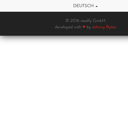
DEUTSCH
© 2016 readfy GmbH
developed with
♥
by
Johnny Bytes