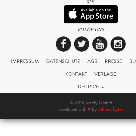
iOS
FOLGE UNS
Facebook
Twitter
YouTub
Ins
IMPRESSUM
DATENSCHUTZ
AGB
PRESSE
BL
KONTAKT
VERLAGE
DEUTSCH
© 2016 readfy GmbH
developed with
♥
by
Johnny Bytes