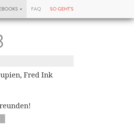
EBOOKS
FAQ
SO GEHT'S
3
upien, Fred Ink
Freunden!