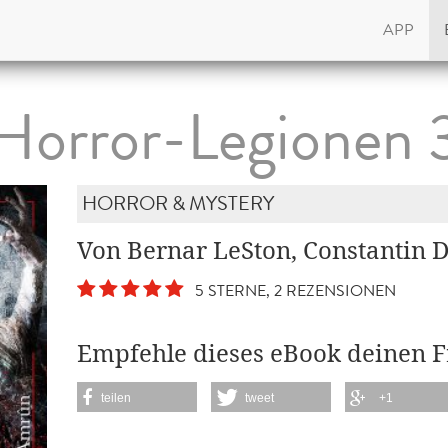
APP
Horror-Legionen 
HORROR & MYSTERY
Von Bernar LeSton, Constantin D
5 STERNE, 2 REZENSIONEN
Empfehle dieses eBook deinen 
teilen
tweet
+1