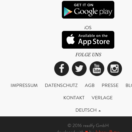
iOS
FOLGE UNS
Facebook
Twitter
YouTub
Ins
IMPRESSUM
DATENSCHUTZ
AGB
PRESSE
BL
KONTAKT
VERLAGE
DEUTSCH
© 2016 readfy GmbH
developed with
♥
by
Johnny Bytes