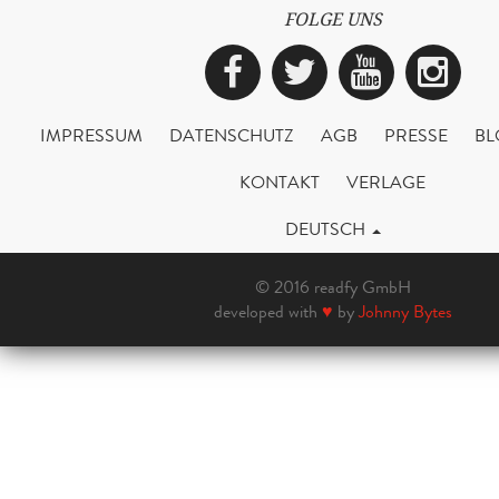
FOLGE UNS
Facebook
Twitter
YouTub
Ins
IMPRESSUM
DATENSCHUTZ
AGB
PRESSE
BL
KONTAKT
VERLAGE
DEUTSCH
© 2016 readfy GmbH
developed with
♥
by
Johnny Bytes