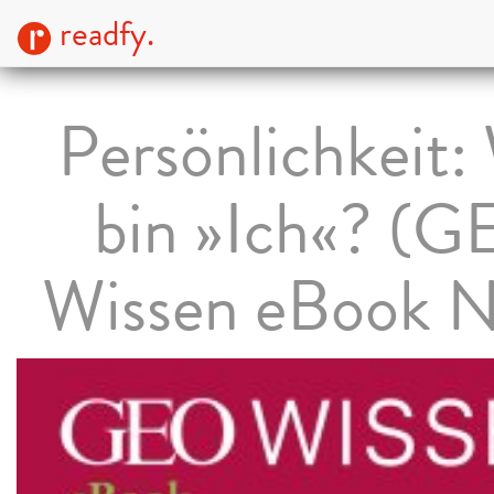
readfy.
Persönlichkeit:
bin »Ich«? (
Wissen eBook N