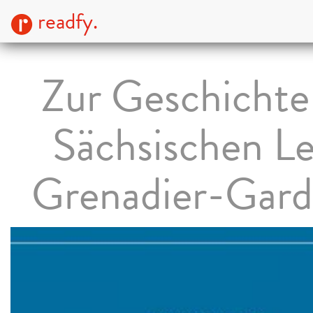
readfy.
Zur Geschichte
Sächsischen Le
Grenadier-Garde