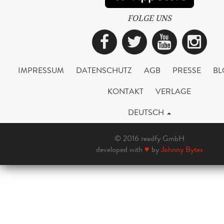
FOLGE UNS
Facebook
Twitter
YouTub
Ins
IMPRESSUM
DATENSCHUTZ
AGB
PRESSE
BL
KONTAKT
VERLAGE
DEUTSCH
© 2016 readfy GmbH
developed with
♥
by
Johnny Bytes