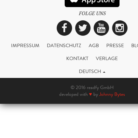
FOLGE UNS
Facebook
Twitter
YouTub
Ins
IMPRESSUM
DATENSCHUTZ
AGB
PRESSE
BL
KONTAKT
VERLAGE
DEUTSCH
© 2016 readfy GmbH
developed with
♥
by
Johnny Bytes