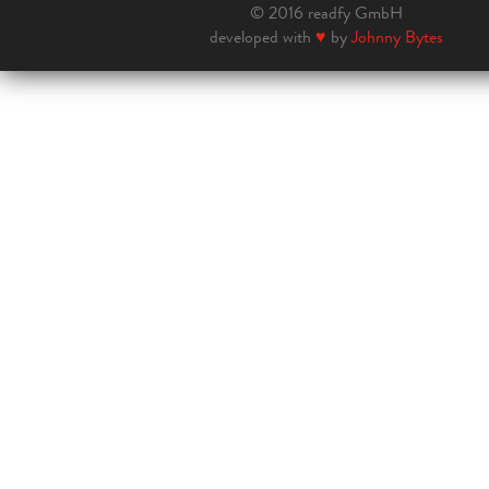
© 2016 readfy GmbH
developed with
♥
by
Johnny Bytes