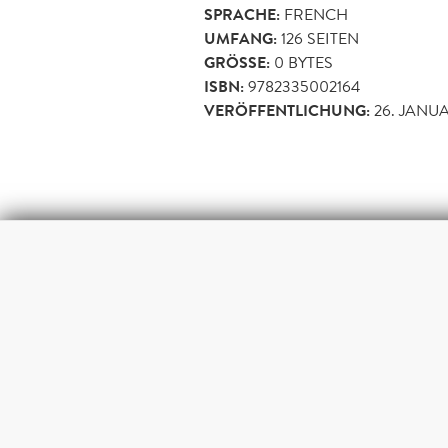
SPRACHE:
FRENCH
UMFANG:
126
SEITEN
GRÖSSE:
0 BYTES
ISBN:
9782335002164
VERÖFFENTLICHUNG:
26. JANUA