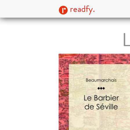
readfy.
L