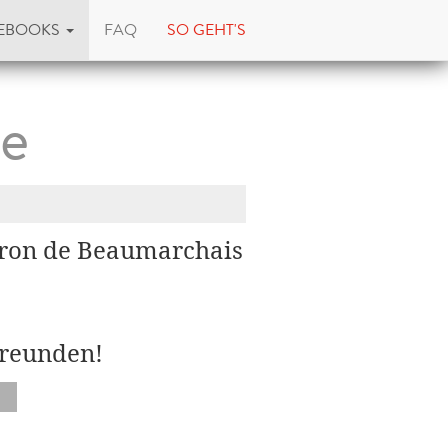
EBOOKS
FAQ
SO GEHT'S
le
aron de Beaumarchais
Freunden!