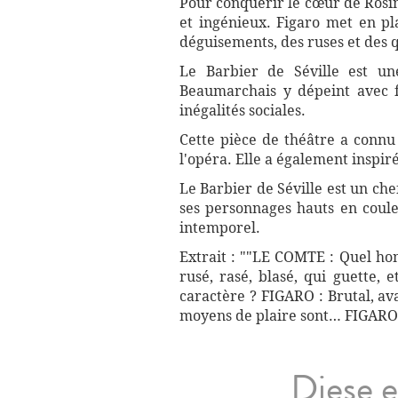
Pour conquérir le cœur de Rosin
et ingénieux. Figaro met en pl
déguisements, des ruses et des 
Le Barbier de Séville est un
Beaumarchais y dépeint avec fi
inégalités sociales.
Cette pièce de théâtre a connu
l'opéra. Elle a également inspi
Le Barbier de Séville est un che
ses personnages hauts en coule
intemporel.
Extrait : ""LE COMTE : Quel hom
rusé, rasé, blasé, qui guette, 
caractère ? FIGARO : Brutal, ava
moyens de plaire sont… FIGARO 
Diese e