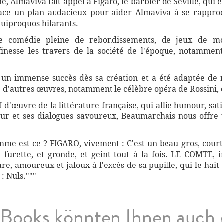
e, Almaviva fait appel à Figaro, le barbier de Séville, qui
ace un plan audacieux pour aider Almaviva à se rapproc
quiproquos hilarants.
e comédie pleine de rebondissements, de jeux de mo
nesse les travers de la société de l'époque, notamment l
 un immense succès dès sa création et a été adaptée de
ré d'autres œuvres, notamment le célèbre opéra de Rossini
f-d'œuvre de la littérature française, qui allie humour, sat
ur et ses dialogues savoureux, Beaumarchais nous offre u
me est-ce ? FIGARO, vivement : C'est un beau gros, court,
et furette, et gronde, et geint tout à la fois. LE COMTE, i
re, amoureux et jaloux à l'excès de sa pupille, qui le hait
: Nuls."""
Books könnten Ihnen auch 