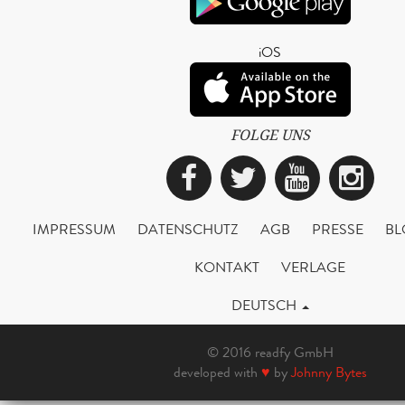
iOS
FOLGE UNS
Facebook
Twitter
YouTub
Ins
IMPRESSUM
DATENSCHUTZ
AGB
PRESSE
BL
KONTAKT
VERLAGE
DEUTSCH
© 2016 readfy GmbH
developed with
♥
by
Johnny Bytes