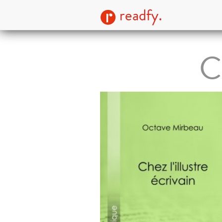
readfy.
Ch