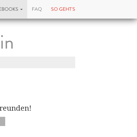
EBOOKS
FAQ
SO GEHT'S
ain
Freunden!