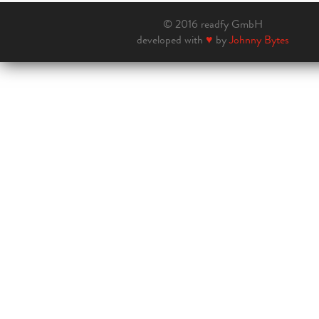
© 2016 readfy GmbH
developed with
♥
by
Johnny Bytes