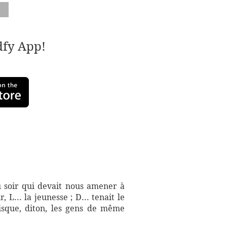
adfy App!
du soir qui devait nous amener à
 L... la jeunesse ; D... tenait le
puisque, diton, les gens de même