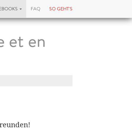
EBOOKS
FAQ
SO GEHT'S
e et en
Freunden!