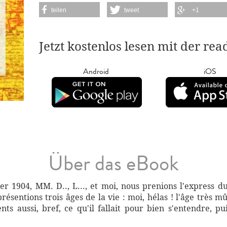
teilen
tweet
+1
Jetzt kostenlos lesen mit der re
Android
iOS
Über das eBook
er 1904, MM. D.., L..., et moi, nous prenions l'express 
ésentions trois âges de la vie : moi, hélas ! l'âge très mûr,
ents aussi, bref, ce qu'il fallait pour bien s'entendre, 