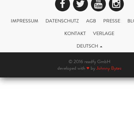
Facebook
Twitter
YouTub
Ins
IMPRESSUM
DATENSCHUTZ
AGB
PRESSE
BL
KONTAKT
VERLAGE
DEUTSCH
© 2016 readfy GmbH
developed with
♥
by
Johnny Bytes