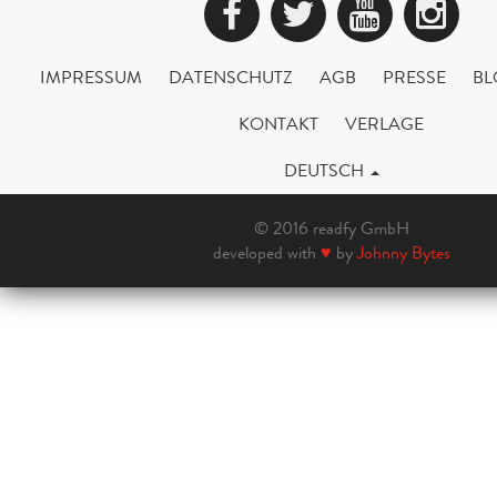
Facebook
Twitter
YouTub
Ins
IMPRESSUM
DATENSCHUTZ
AGB
PRESSE
BL
KONTAKT
VERLAGE
DEUTSCH
© 2016 readfy GmbH
developed with
♥
by
Johnny Bytes