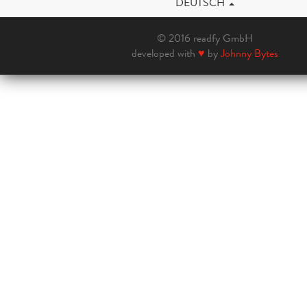
DEUTSCH
© 2016 readfy GmbH
developed with
♥
by
Johnny Bytes