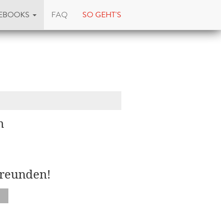
EBOOKS
FAQ
SO GEHT'S
n
Freunden!