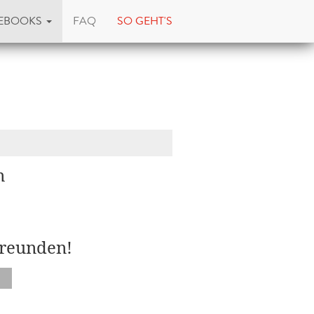
EBOOKS
FAQ
SO GEHT'S
n
Freunden!