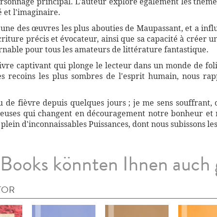
ersonnage principal. L'auteur explore également les thème
é et l'imaginaire.
'une des œuvres les plus abouties de Maupassant, et a inf
criture précis et évocateur, ainsi que sa capacité à créer
rnable pour tous les amateurs de littérature fantastique.
livre captivant qui plonge le lecteur dans un monde de foli
es recoins les plus sombres de l'esprit humain, nous rapp
u de fièvre depuis quelques jours ; je me sens souffrant, 
ieuses qui changent en découragement notre bonheur et 
 est plein d'inconnaissables Puissances, dont nous subissons l
Books könnten Ihnen auch 
TOR