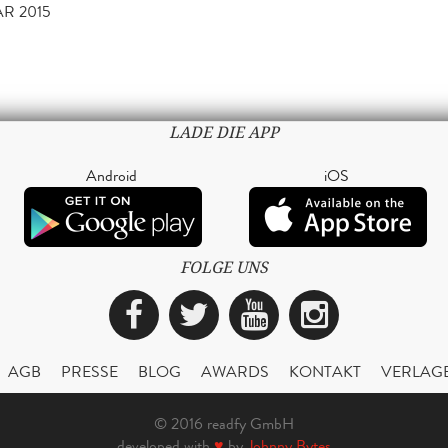
AR 2015
LADE DIE APP
Android
iOS
FOLGE UNS
Facebook
Twitter
YouTube
Instagra
AGB
PRESSE
BLOG
AWARDS
KONTAKT
VERLAG
© 2016 readfy GmbH
developed with
♥
by
Johnny Bytes