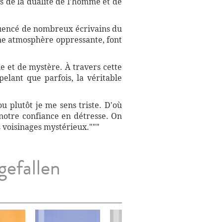
s de la dualité de l'homme et de
luencé de nombreux écrivains du
 une atmosphère oppressante, font
e et de mystère. À travers cette
elant que parfois, la véritable
ou plutôt je me sens triste. D'où
notre confiance en détresse. On
es voisinages mystérieux."""
gefallen