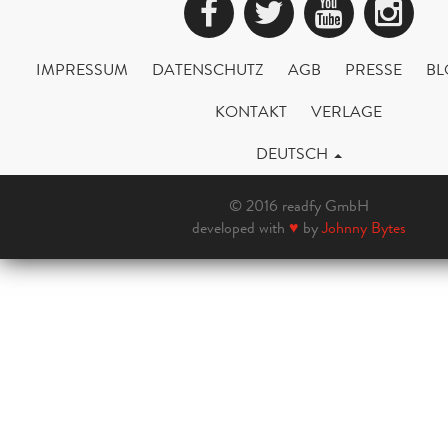
Facebook
Twitter
YouTub
Ins
IMPRESSUM
DATENSCHUTZ
AGB
PRESSE
BL
KONTAKT
VERLAGE
DEUTSCH
© 2016 readfy GmbH
developed with
♥
by
Johnny Bytes