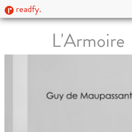
readfy.
L'Armoire