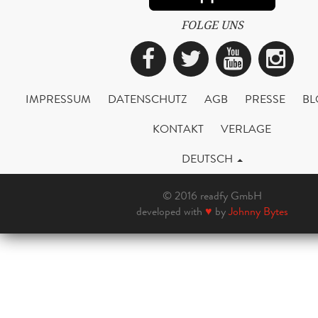
FOLGE UNS
Facebook
Twitter
YouTub
Ins
IMPRESSUM
DATENSCHUTZ
AGB
PRESSE
BL
KONTAKT
VERLAGE
DEUTSCH
© 2016 readfy GmbH
developed with
♥
by
Johnny Bytes