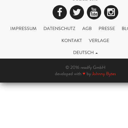
Facebook
Twitter
YouTub
Ins
IMPRESSUM
DATENSCHUTZ
AGB
PRESSE
BL
KONTAKT
VERLAGE
DEUTSCH
© 2016 readfy GmbH
developed with
♥
by
Johnny Bytes