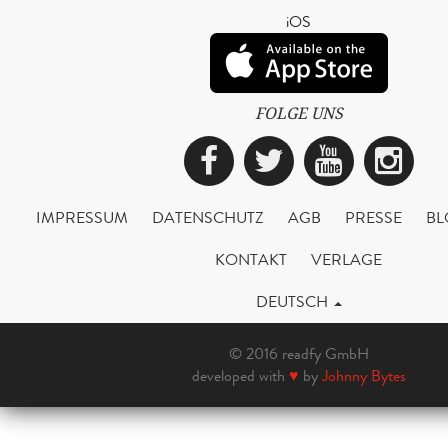
iOS
FOLGE UNS
Facebook
Twitter
YouTub
Ins
IMPRESSUM
DATENSCHUTZ
AGB
PRESSE
BL
KONTAKT
VERLAGE
DEUTSCH
© 2016 readfy GmbH
developed with
♥
by
Johnny Bytes