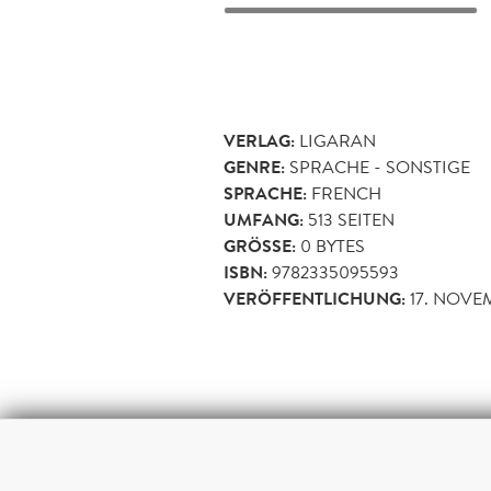
VERLAG:
LIGARAN
GENRE:
SPRACHE - SONSTIGE
SPRACHE:
FRENCH
UMFANG:
513
SEITEN
GRÖSSE:
0 BYTES
ISBN:
9782335095593
VERÖFFENTLICHUNG:
17. NOVE