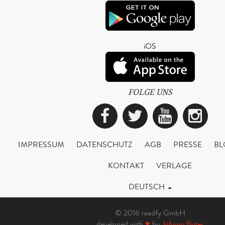
iOS
FOLGE UNS
Facebook
Twitter
YouTub
Ins
IMPRESSUM
DATENSCHUTZ
AGB
PRESSE
BL
KONTAKT
VERLAGE
DEUTSCH
© 2016 readfy GmbH
developed with
♥
by
Johnny Bytes