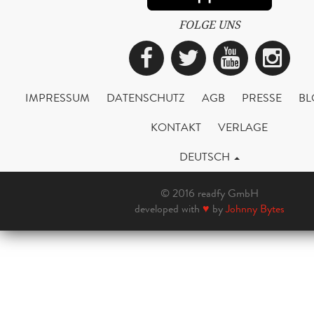
FOLGE UNS
Facebook
Twitter
YouTub
Ins
IMPRESSUM
DATENSCHUTZ
AGB
PRESSE
BL
KONTAKT
VERLAGE
DEUTSCH
© 2016 readfy GmbH
developed with
♥
by
Johnny Bytes