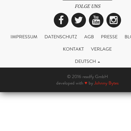
FOLGE UNS
Facebook
Twitter
YouTub
Ins
IMPRESSUM
DATENSCHUTZ
AGB
PRESSE
BL
KONTAKT
VERLAGE
DEUTSCH
© 2016 readfy GmbH
developed with
♥
by
Johnny Bytes