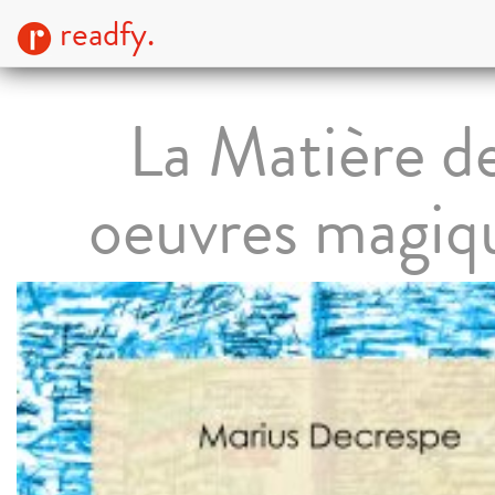
readfy.
La Matière d
oeuvres magiq