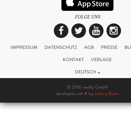
FOLGE UNS
Facebook
Twitter
YouTub
Ins
IMPRESSUM
DATENSCHUTZ
AGB
PRESSE
BL
KONTAKT
VERLAGE
DEUTSCH
© 2016 readfy GmbH
developed with
♥
by
Johnny Bytes