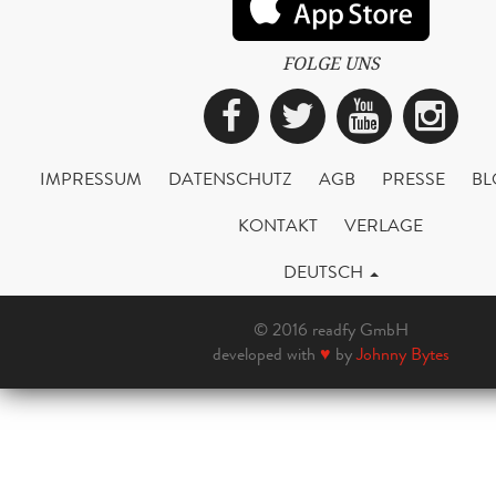
FOLGE UNS
Facebook
Twitter
YouTub
Ins
IMPRESSUM
DATENSCHUTZ
AGB
PRESSE
BL
KONTAKT
VERLAGE
DEUTSCH
© 2016 readfy GmbH
developed with
♥
by
Johnny Bytes