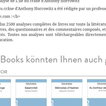
nalyse de L'île du crâne d'Anthony Horrowitz
 du crâne d'Anthony Horrowitz a été rédigée par un profess
e.com :</b>
s 2500 analyses complètes de livres sur toute la littérat
vres, des questionnaires et des commentaires composés, etc
ants. Toutes nos analyses sont téléchargeables directemen
ucation.
Books könnten Ihnen auch 
TOR