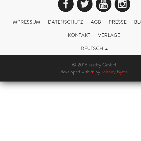
Facebook
Twitter
YouTub
Ins
IMPRESSUM
DATENSCHUTZ
AGB
PRESSE
BL
KONTAKT
VERLAGE
DEUTSCH
© 2016 readfy GmbH
developed with
♥
by
Johnny Bytes