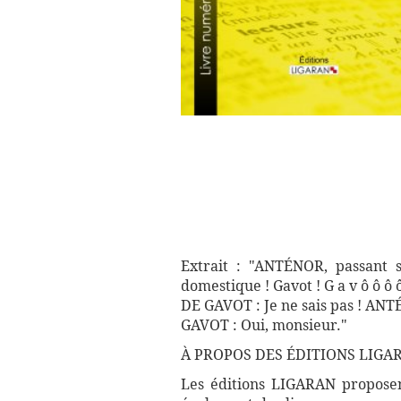
Extrait : "ANTÉNOR, passant sa
domestique ! Gavot ! G a v ô ô ô
DE GAVOT : Je ne sais pas ! ANTÉ
GAVOT : Oui, monsieur."
À PROPOS DES ÉDITIONS LIGA
Les éditions LIGARAN proposent