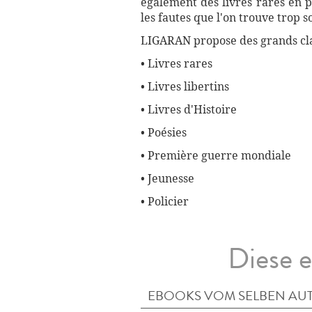
également des livres rares en p
les fautes que l'on trouve trop 
LIGARAN propose des grands cla
• Livres rares
• Livres libertins
• Livres d'Histoire
• Poésies
• Première guerre mondiale
• Jeunesse
• Policier
Diese e
EBOOKS VOM SELBEN AU