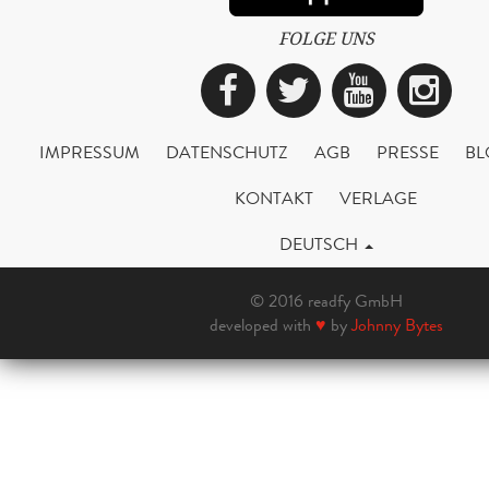
FOLGE UNS
Facebook
Twitter
YouTub
Ins
IMPRESSUM
DATENSCHUTZ
AGB
PRESSE
BL
KONTAKT
VERLAGE
DEUTSCH
© 2016 readfy GmbH
developed with
♥
by
Johnny Bytes