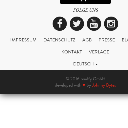
FOLGE UNS
Facebook
Twitter
YouTub
Ins
IMPRESSUM
DATENSCHUTZ
AGB
PRESSE
BL
KONTAKT
VERLAGE
DEUTSCH
© 2016 readfy GmbH
developed with
♥
by
Johnny Bytes