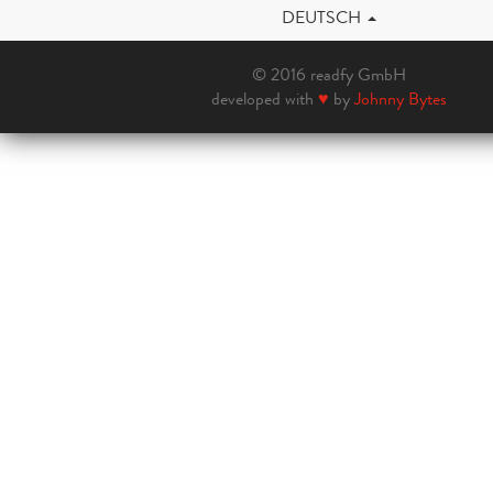
DEUTSCH
© 2016 readfy GmbH
developed with
♥
by
Johnny Bytes