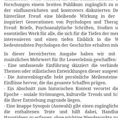
Forschungen einem breiten Publikum zugänglich zu m
der einflussreichsten und kontrovers diskutierten D
hinterlässt Freud eine bleibende Wirkung in der 
inspiriert Generationen von Psychologen und Thera
Freud: Briefe, Psychoanalytische Schriften, Studien 
essentielles Werk für alle, die sich für die Tiefen der m
interessieren und einen tiefen Einblick in die 
bedeutendsten Psychologen der Geschichte erhalten mö
In dieser bereicherten Ausgabe haben wir mit 
zusätzlichen Mehrwert für Ihr Leseerlebnis geschaffen:
- Eine umfassende Einführung skizziert die verbin
Themen oder stilistischen Entwicklungen dieser ausgew
- Die Autorenbiografie hebt persönliche Meilensteine
Einflüsse hervor, die das gesamte Schaffen prägen.
- Ein Abschnitt zum historischen Kontext verortet d
Epoche – soziale Strömungen, kulturelle Trends und Sch
die ihrer Entstehung zugrunde liegen.
- Eine knappe Synopsis (Auswahl) gibt einen zugänglich
die enthaltenen Texte und hilft dabei, Handlu
Hauptideen zu erfassen, ohne wichtige Wendepunkte zu