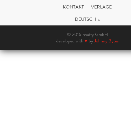
KONTAKT
VERLAGE
DEUTSCH
© 2016 readfy GmbH
developed with
♥
by
Johnny Bytes