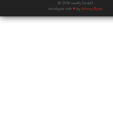
© 2016 readfy GmbH
developed with
♥
by
Johnny Bytes