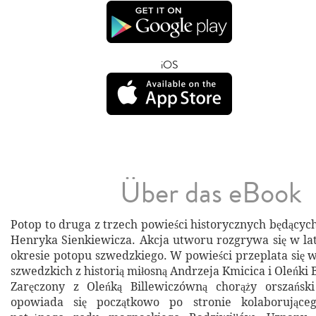
iOS
Über das eBook
Potop to druga z trzech powieści historycznych będących 
Henryka Sienkiewicza. Akcja utworu rozgrywa się w l
okresie potopu szwedzkiego. W powieści przeplata się w
szwedzkich z historią miłosną Andrzeja Kmicica i Oleńki 
Zaręczony z Oleńką Billewiczówną chorąży orszańsk
opowiada się początkowo po stronie kolaborując