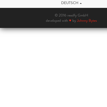
DEUTSCH
© 2016 readfy GmbH
developed with
♥
by
Johnny Bytes