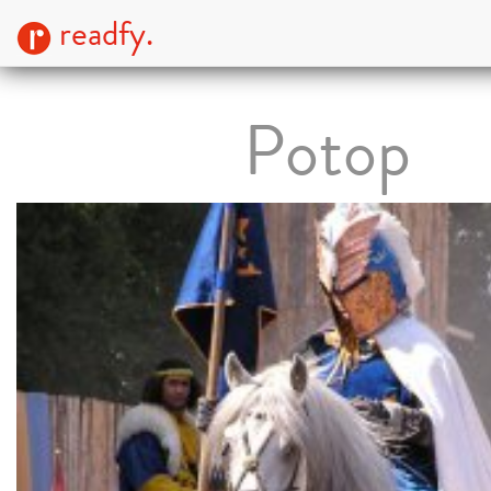
readfy.
Potop