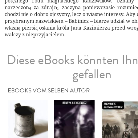
potężnego rodu magnackiego Radziwiłłów. Uznany p
narzeczoną za zdrajcę, zaczyna poniewczasie rozumie
chodzi nie o dobro ojczyzny, lecz o własne interesy. Aby
przybranym nazwiskiem – Babinicz – bierze udział w obr
własną piersią osłania króla Jana Kazimierza przed wro
walczy z nieprzyjacielem.
Diese eBooks könnten Ih
gefallen
EBOOKS VOM SELBEN AUTOR