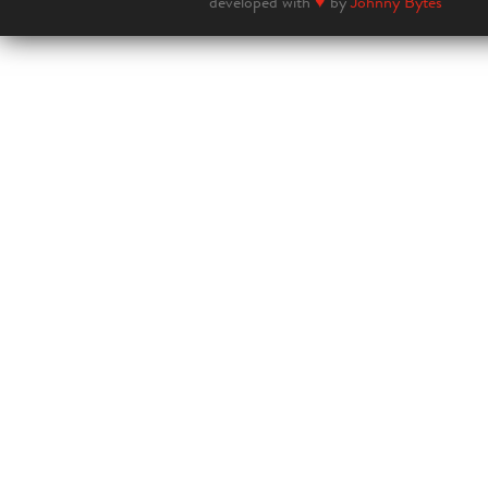
developed with
♥
by
Johnny Bytes