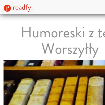
readfy.
Humoreski z t
Worszyłły