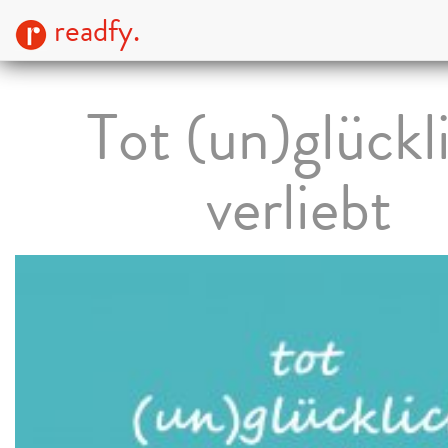
readfy.
Tot (un)glückl
verliebt