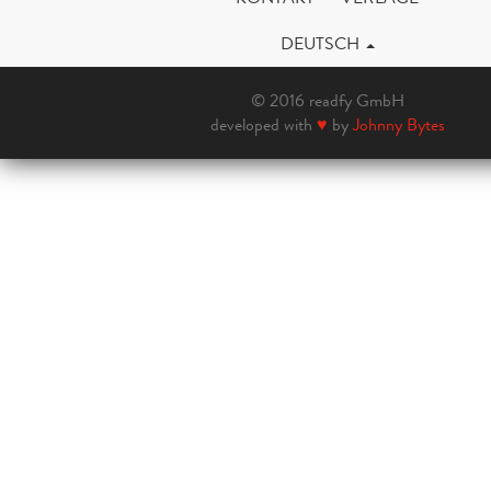
DEUTSCH
© 2016 readfy GmbH
developed with
♥
by
Johnny Bytes