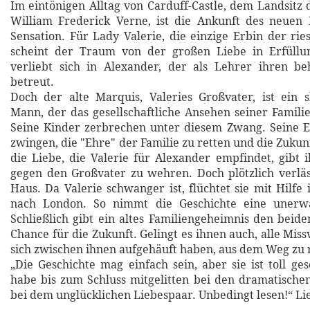
Im eintönigen Alltag von Carduff-Castle, dem Landsitz 
William Frederick Verne, ist die Ankunft des neuen 
Sensation. Für Lady Valerie, die einzige Erbin der rie
scheint der Traum von der großen Liebe in Erfüllu
verliebt sich in Alexander, der als Lehrer ihren be
betreut.
Doch der alte Marquis, Valeries Großvater, ist ein s
Mann, der das gesellschaftliche Ansehen seiner Familie 
Seine Kinder zerbrechen unter diesem Zwang. Seine E
zwingen, die "Ehre" der Familie zu retten und die Zukun
die Liebe, die Valerie für Alexander empfindet, gibt i
gegen den Großvater zu wehren. Doch plötzlich verlä
Haus. Da Valerie schwanger ist, flüchtet sie mit Hilfe
nach London. So nimmt die Geschichte eine unerw
Schließlich gibt ein altes Familiengeheimnis den beid
Chance für die Zukunft. Gelingt es ihnen auch, alle Miss
sich zwischen ihnen aufgehäuft haben, aus dem Weg zu
„Die Geschichte mag einfach sein, aber sie ist toll ge
habe bis zum Schluss mitgelitten bei den dramatische
bei dem unglücklichen Liebespaar. Unbedingt lesen!“ 