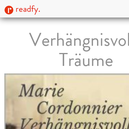
readfy.
Verhängnisvol
Träume