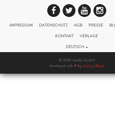
Facebook
Twitter
YouTub
Ins
IMPRESSUM
DATENSCHUTZ
AGB
PRESSE
BL
KONTAKT
VERLAGE
DEUTSCH
© 2016 readfy GmbH
developed with
♥
by
Johnny Bytes