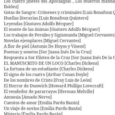
Los cuatro jinetes del Apocalipsis , Los muertos manda
Ibáñez]
Gotas de Sangre: Crímenes y criminales [Luis Bonafoux 
Huellas literarias [Luis Bonafoux Quintero]
Leyendas [Gustavo Adolfo Bécquer]
El monte de las ánimas [Gustavo Adolfo Bécquer]
Los trabajos de Persiles y Sigismunda [Miguel Cervantes
Novelas ejemplares [Miguel Cervantes]
A flor de piel [Antonio De Hoyos y Vinent]
Poemas y sonetos [Sor Juana Inés De la Cruz]
Respuesta a Sor Filotea de la Cruz [Sor Juana Inés De la 
EL MANUSCRITO DE UN LOCO [Charles Dickens]
La fortuna de un estudiante [Charles Dickens]
El signo de los cuatro [Arthur Conan Doyle]
De los nombres de Cristo [Fray Luis de León]
El Horror de Dunwich [Howard Phillips Lovecraft]
El vendedor de pararrayos [Herman Melville]
Amnesia [Amado Nervo]
Cuentos de amor [Emilia Pardo Bazán]
Un viaje de novios [Emilia Pardo Bazán]
Misterio [Emilia Pardo Bazán]