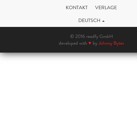
KONTAKT
VERLAGE
DEUTSCH
© 2016 readfy GmbH
developed with
♥
by
Johnny Bytes