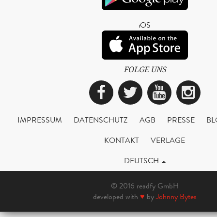
iOS
FOLGE UNS
Facebook
Twitter
YouTub
Ins
IMPRESSUM
DATENSCHUTZ
AGB
PRESSE
BL
KONTAKT
VERLAGE
DEUTSCH
© 2016 readfy GmbH
developed with
♥
by
Johnny Bytes