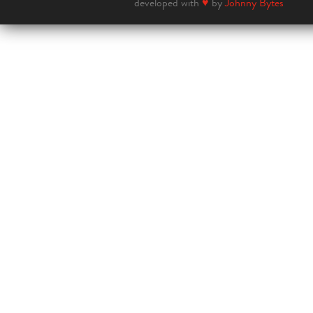
developed with
♥
by
Johnny Bytes