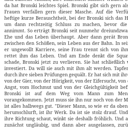
da hat Bronski leichtes Spiel. Bronski gibt sich gern a
Frauen verfallen gern dieser Masche. Auf die Verfü
heftige kurze Berauschtheit, bei der Bronski sich das 
um dann rechtzeitig Schluss zu machen, bevor di
annimmt. So erträgt Bronski seit nunmehr dreiundzwa
Ehe und das Leben überhaupt. Aber dann gerät Bron
zwischen den Schößen, sein Leben aus der Bahn. In s
er ungewollt Karriere, seine Frau trennt sich von i
rettet ihm das Leben. Und am Ende denkt die Squa
schade, Bronski jetzt zu verlieren. Sie hat schließlich 
investiert. Da will sie auch mit ihm alt werden. Tapfe
durch ihre sieben Prüfungen gequält. Er hat sich mit ih
von der Gier, von der Hörigkeit, von der Eifersucht, von
Angst, vom Hochmut und von der Gleichgültigkeit befr
Bronski ist auf dem Weg vom Mann zum Mens
vorangekommen. Jetzt muss sie ihn nur noch von der M
ist alles halbwegs gut. "Dieser Mann, so wie er da obe
herumschlurft, ist ihr Werk. Da ist sie stolz drauf. Und
ihre Richtung schaut, winkt sie deshalb fröhlich. Und 
zunächst ungläubig, und dann aber ausgelassen, zurü